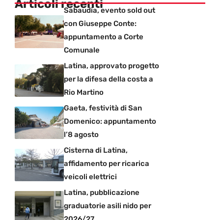
Articoli recenti
Sabaudia, evento sold out
con Giuseppe Conte:
appuntamento a Corte
Comunale
Latina, approvato progetto
per la difesa della costa a
Rio Martino
Gaeta, festività di San
Domenico: appuntamento
l’8 agosto
Cisterna di Latina,
affidamento per ricarica
veicoli elettrici
Latina, pubblicazione
graduatorie asili nido per
2026/27