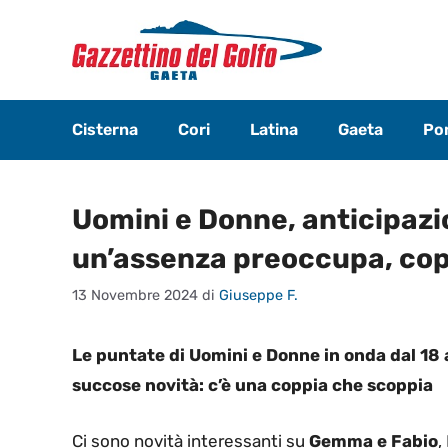
Vai
al
contenuto
Cisterna
Cori
Latina
Gaeta
Pon
Uomini e Donne, anticipaz
un’assenza preoccupa, copp
13 Novembre 2024
di
Giuseppe F.
Le puntate di Uomini e Donne in onda dal 18
succose novità: c’è una coppia che scoppia
Ci sono novità interessanti su
Gemma e Fabio
,