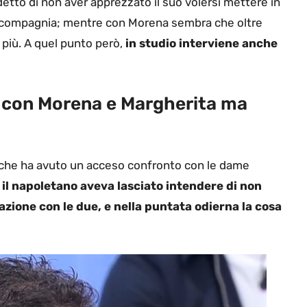
etto di non aver apprezzato il suo volersi mettere in
ua compagnia; mentre con Morena sembra che oltre
i più. A quel punto però,
in studio interviene anche
 con Morena e Margherita ma
 che ha avuto un acceso confronto con le dame
,
il napoletano aveva lasciato intendere di non
azione con le due, e nella puntata odierna la cosa