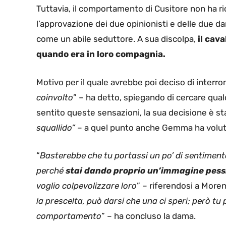
Tuttavia, il comportamento di Cusitore non ha r
l’approvazione dei due opinionisti e delle due da
come un abile seduttore. A sua discolpa,
il cava
quando era in loro compagnia.
Motivo per il quale avrebbe poi deciso di inter
coinvolto
” – ha detto, spiegando di cercare qual
sentito queste sensazioni, la sua decisione è sta
squallido”
– a quel punto anche Gemma ha voluto
“
Basterebbe che tu portassi un po’ di sentimento
perché
stai dando proprio un’immagine pes
voglio colpevolizzare loro
” – riferendosi a Moren
la prescelta, può darsi che una ci speri; però t
comportamento
” – ha concluso la dama.