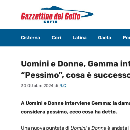
Vai
al
contenuto
Cisterna
Cori
Latina
Gaeta
Pon
Uomini e Donne, Gemma int
“Pessimo”, cosa è success
30 Ottobre 2024
di
R.C
A Uomini e Donne interviene Gemma: la dam
considera pessimo, ecco cosa ha detto.
Una nuova puntata di
Uomini e Donne
è andata 