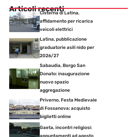
Articoli recenti
Cisterna di Latina,
affidamento per ricarica
veicoli elettrici
Latina, pubblicazione
graduatorie asili nido per
2026/27
Sabaudia, Borgo San
Donato: inaugurazione
nuovo spazio
aggregazione
Priverno, Festa Medievale
di Fossanova: acquisto
biglietti online
Gaeta, incontri religiosi:
appuntamenti ad agosto