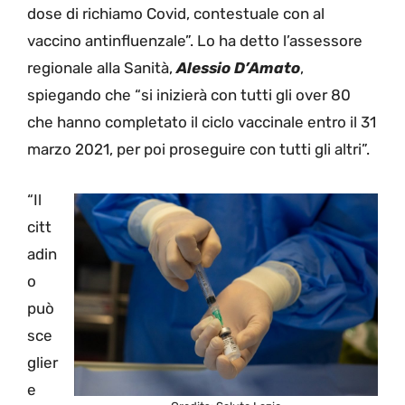
dose di richiamo Covid, contestuale con al
vaccino antinfluenzale”. Lo ha detto l’assessore
regionale alla Sanità,
Alessio D’Amato
,
spiegando che “si inizierà con tutti gli over 80
che hanno completato il ciclo vaccinale entro il 31
marzo 2021, per poi proseguire con tutti gli altri”.
“Il
citt
adin
o
può
sce
glier
e