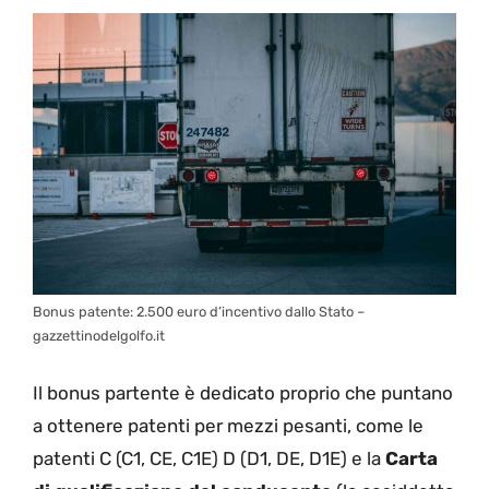
Bonus patente: 2.500 euro d’incentivo dallo Stato –
gazzettinodelgolfo.it
Il bonus partente è dedicato proprio che puntano
a ottenere patenti per mezzi pesanti, come le
patenti C (C1, CE, C1E) D (D1, DE, D1E) e la
Carta