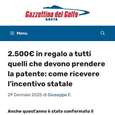
Vai
al
contenuto
Menu
2.500€ in regalo a tutti
quelli che devono prendere
la patente: come ricevere
l’incentivo statale
29 Gennaio 2025
di
Giuseppe F.
Anche quest’anno è stato confermato il