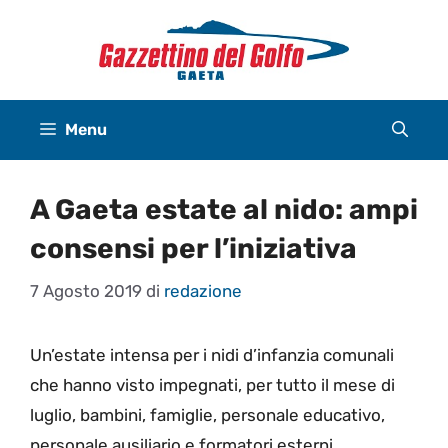
Vai
al
contenuto
Menu
A Gaeta estate al nido: ampi
consensi per l’iniziativa
7 Agosto 2019
di
redazione
Un’estate intensa per i nidi d’infanzia comunali
che hanno visto impegnati, per tutto il mese di
luglio, bambini, famiglie, personale educativo,
personale ausiliario e formatori esterni.