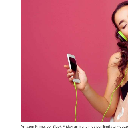
Amazon Prime, col Black Friday arriva la musica illimitata – gazze