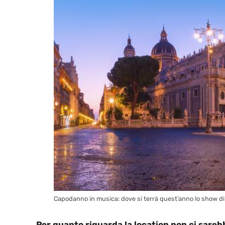
Capodanno in musica: dove si terrà quest’anno lo show di 
Per quanto riguarda la location non ci sareb