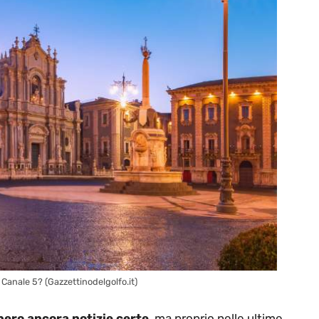
Canale 5? (Gazzettinodelgolfo.it)
bero ancora notizie certe
, ma proprio nelle ultime