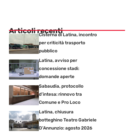
Articoli recenti
Cisterna di Latina, incontro
per criticità trasporto
pubblico
Latina, avviso per
concessione stadi:
domande aperte
Sabaudia, protocollo
d’intesa: rinnovo tra
Comune e Pro Loco
Latina, chiusura
botteghino Teatro Gabriele
D’Annunzio: agosto 2026