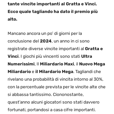
tante vincite importanti al Gratta e Vinci.
Ecco quale tagliando ha dato il premio più
alto.
Mancano ancora un po’ di giorni per la
conclusione del
2024
, un anno in ci sono
registrate diverse vincite importanti al
Gratta e
Vinci
. I giochi più vincenti sono stati
Ultra
Numerissimi
, Il
Miliardario Maxi
, il
Nuovo Mega
Miliardario
e
il Milardario Mega
. Tagliandi che
rivelano una probabilità di vincita intorno al 30%,
con la percentuale prevista per le vincite alte che
si abbassa tantissimo. Ciononostante,
quest’anno alcuni giocatori sono stati davvero
fortunati, portandosi a casa cifre importanti.