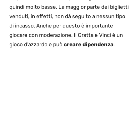
quindi molto basse. La maggior parte dei biglietti
venduti, in effetti, non dà seguito a nessun tipo
di incasso. Anche per questo è importante
giocare con moderazione. Il Gratta e Vinci è un
gioco d’azzardo e può
creare dipendenza
.