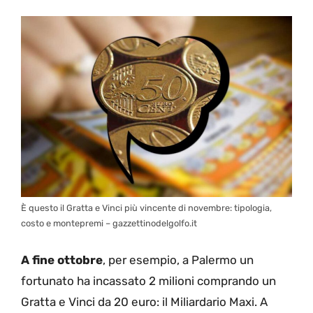
È questo il Gratta e Vinci più vincente di novembre: tipologia,
costo e montepremi – gazzettinodelgolfo.it
A fine ottobre
, per esempio, a Palermo un
fortunato ha incassato 2 milioni comprando un
Gratta e Vinci da 20 euro: il Miliardario Maxi. A