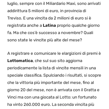
luglio, sempre con il Miliardario Maxi, sono arrivati
addirittura 5 milioni di euro, in provincia di
Treviso. E una vincita da 2 milioni di euro si è
registrata anche a
Latina
proprio qualche giorno
fa. Ma che cos’è successo a novembre? Quali
sono state le vincite più alte del mese?
A registrare e comunicare le elargizioni di premi è
Lottomatica
, che sul suo sito aggiorna
periodicamente la lista di vincite mensili in una
speciale classifica. Spulciando i risultati, si scopre
che la vittoria più importante del mese, fino al
giorno 20 del mese, non è arrivata con il Gratta e
Vinci ma con una giocata al Lotto: un fortunato
ha vinto 260.000 euro. La seconda vincita più