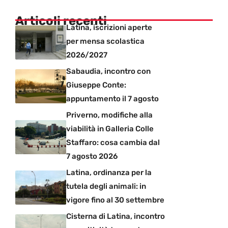
Articoli recenti
Latina, iscrizioni aperte
per mensa scolastica
2026/2027
Sabaudia, incontro con
Giuseppe Conte:
appuntamento il 7 agosto
Priverno, modifiche alla
viabilità in Galleria Colle
Staffaro: cosa cambia dal
7 agosto 2026
Latina, ordinanza per la
tutela degli animali: in
vigore fino al 30 settembre
Cisterna di Latina, incontro