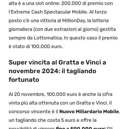
alta è a una slot online: 200.000 di premio con
l’Extreme Cash Spectacular Mobile. Al terzo
posto c’è una vittoria al MillionDay, la lotteria
giornaliera (con due estrazioni al giorno) gestita
sempre da Lottomatica. In questo caso il premio
è stato di 100.000 euro.
Super vincita al Gratta e Vinci a
novembre 2024: il tagliando
fortunato
Al 20 novembre, 100.000 euro è anche la cifra
vinta più alta ottenuta con un Gratta e Vinci. Il
concorso vincente è il
Nuovo Miliardario Mobile
,
un tagliando che costa 5 euro e offre la
possibilità di vincere
fino a 500.000 euro
! Gli