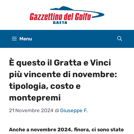
Vai
al
contenuto
Menu
È questo il Gratta e Vinci
più vincente di novembre:
tipologia, costo e
montepremi
21 Novembre 2024
di
Giuseppe F.
Anche a novembre 2024, finora, ci sono state