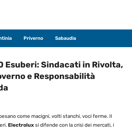
tinia
Priverno
Sabaudia
00 Esuberi: Sindacati in Rivolta,
overno e Responsabilità
nda
 pesano come macigni, volti stanchi, voci ferme. Il
eri.
Electrolux
si difende con la crisi dei mercati, i