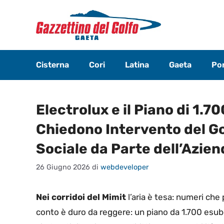
Vai
al
contenuto
Cisterna
Cori
Latina
Gaeta
Pon
Electrolux e il Piano di 1.7
Chiedono Intervento del G
Sociale da Parte dell’Azie
26 Giugno 2026
di
webdeveloper
Nei corridoi del Mimit
l’aria è tesa: numeri che
conto è duro da reggere: un piano da 1.700 esub