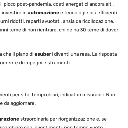
l picco post‑pandemia, costi energetici ancora alti,
 investire in
automazione
e tecnologie più efficienti.
urni ridotti, reparti svuotati, ansia da ricollocazione.
0 anni teme di non rientrare, chi ne ha 30 teme di dover
a che il piano di
esuberi
diventi una resa. La risposta
coerente di impegni e strumenti.
nti per sito, tempi chiari, indicatori misurabili. Non
e da aggiornare.
grazione
straordinaria per riorganizzazione e, se
a scambiare con investimenti, non tempo vuoto.