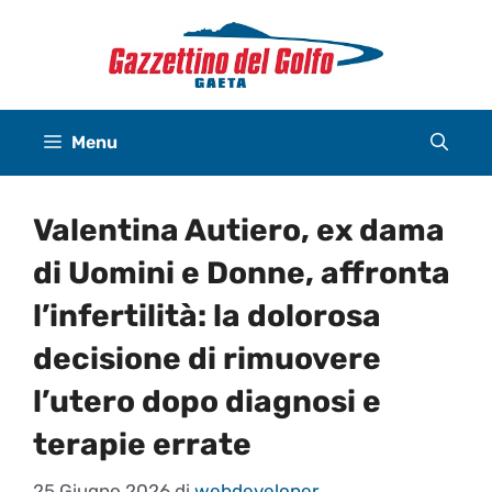
Vai
al
contenuto
Menu
Valentina Autiero, ex dama
di Uomini e Donne, affronta
l’infertilità: la dolorosa
decisione di rimuovere
l’utero dopo diagnosi e
terapie errate
25 Giugno 2026
di
webdeveloper