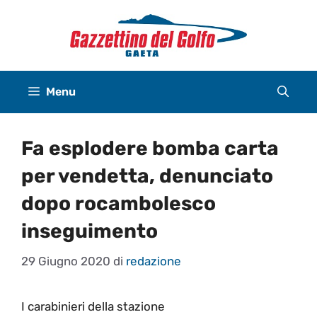
Vai
al
contenuto
Menu
Fa esplodere bomba carta
per vendetta, denunciato
dopo rocambolesco
inseguimento
29 Giugno 2020
di
redazione
I carabinieri della stazione