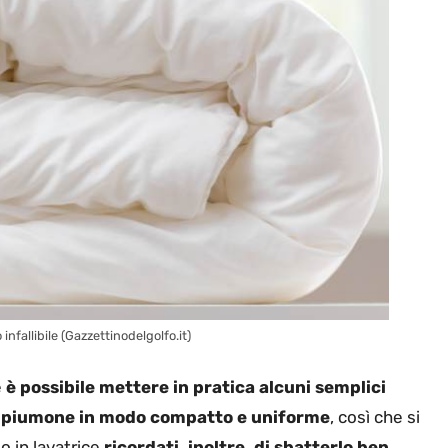
infallibile (Gazzettinodelgolfo.it)
e
è possibile mettere in pratica alcuni semplici
il piumone in modo compatto e uniforme
, così che si
o in lavatrice
ricordati, inoltre, di sbatterlo ben