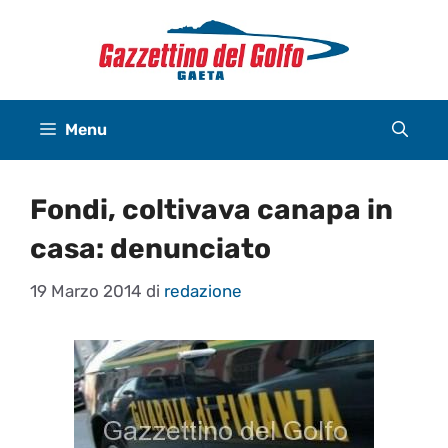
Vai
al
contenuto
Menu
Fondi, coltivava canapa in
casa: denunciato
19 Marzo 2014
di
redazione