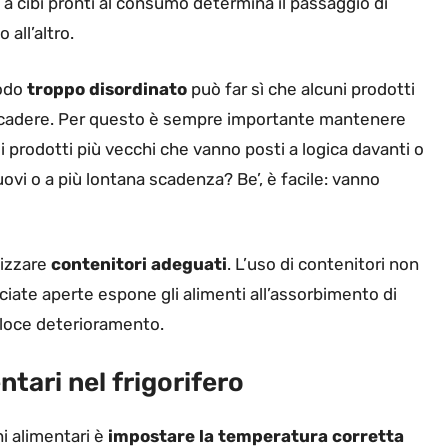
a cibi pronti al consumo determina il passaggio di
 all’altro.
modo
troppo disordinato
può far sì che alcuni prodotti
i scadere. Per questo è sempre importante mantenere
i prodotti più vecchi che vanno posti a logica davanti o
 nuovi o a più lontana scadenza? Be’, è facile: vanno
izzare
contenitori adeguati
. L’uso di contenitori non
asciate aperte espone gli alimenti all’assorbimento di
eloce deterioramento.
ntari nel frigorifero
i alimentari è
impostare la temperatura corretta