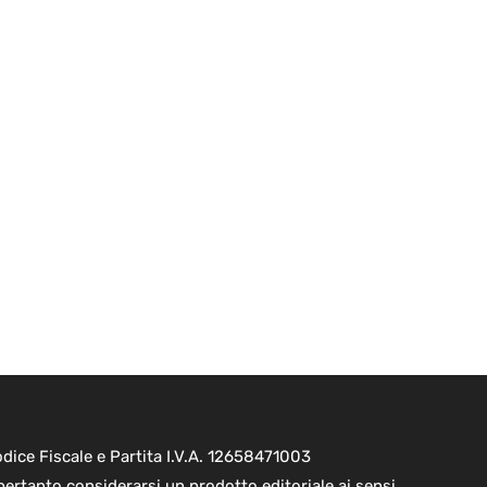
ice Fiscale e Partita I.V.A. 12658471003
pertanto considerarsi un prodotto editoriale ai sensi