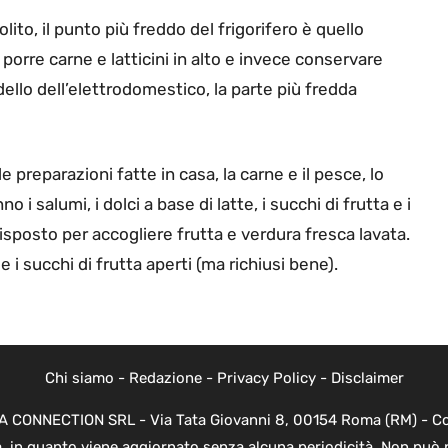
ito, il punto più freddo del frigorifero è quello
orre carne e latticini in alto e invece conservare
ello dell’elettrodomestico, la parte più fredda
preparazioni fatte in casa, la carne e il pesce, lo
 i salumi, i dolci a base di latte, i succhi di frutta e i
sposto per accogliere frutta e verdura fresca lavata.
e i succhi di frutta aperti (ma richiusi bene).
Chi siamo
-
Redazione
-
Privacy Policy
-
Disclaimer
EVA CONNECTION SRL - Via Tata Giovanni 8, 00154 Roma (RM) - Cod
a, in quanto viene aggiornato senza alcuna periodicità. Non può 