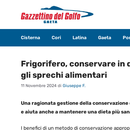
Vai
al
contenuto
Cisterna
Cori
Latina
Gaeta
Pon
Frigorifero, conservare in 
gli sprechi alimentari
11 Novembre 2024
di
Giuseppe F.
Una ragionata gestione della conservazione de
e aiuta anche a mantenere una dieta più san
I benefici di un metodo di conservazione appropri