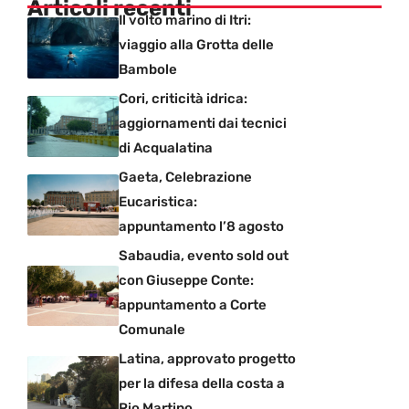
Articoli recenti
Il volto marino di Itri:
viaggio alla Grotta delle
Bambole
Cori, criticità idrica:
aggiornamenti dai tecnici
di Acqualatina
Gaeta, Celebrazione
Eucaristica:
appuntamento l’8 agosto
Sabaudia, evento sold out
con Giuseppe Conte:
appuntamento a Corte
Comunale
Latina, approvato progetto
per la difesa della costa a
Rio Martino