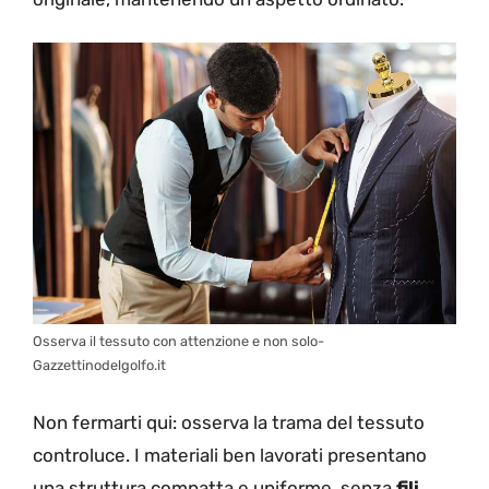
Osserva il tessuto con attenzione e non solo-
Gazzettinodelgolfo.it
Non fermarti qui: osserva la trama del tessuto
controluce. I materiali ben lavorati presentano
una struttura compatta e uniforme, senza
fili