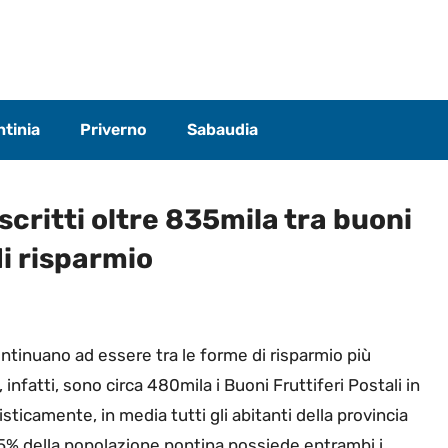
tinia
Priverno
Sabaudia
scritti oltre 835mila tra buoni
 di risparmio
continuano ad essere tra le forme di risparmio più
, infatti, sono circa 480mila i Buoni Fruttiferi Postali in
tisticamente, in media tutti gli abitanti della provincia
5% della popolazione pontina possiede entrambi i