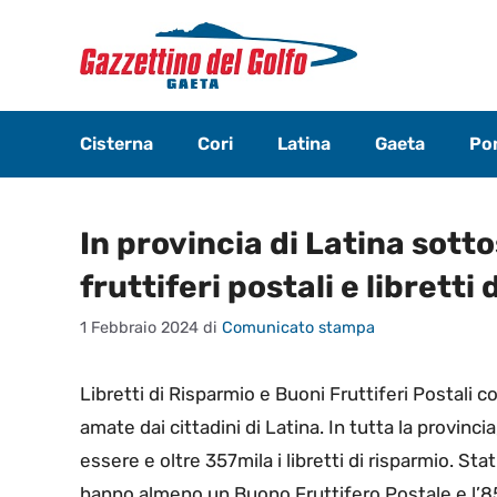
Vai
al
contenuto
Cisterna
Cori
Latina
Gaeta
Pon
In provincia di Latina sotto
fruttiferi postali e libretti
1 Febbraio 2024
di
Comunicato stampa
Libretti di Risparmio e Buoni Fruttiferi Postali 
amate dai cittadini di Latina. In tutta la provincia
essere e oltre 357mila i libretti di risparmio. Sta
hanno almeno un Buono Fruttifero Postale e l’8