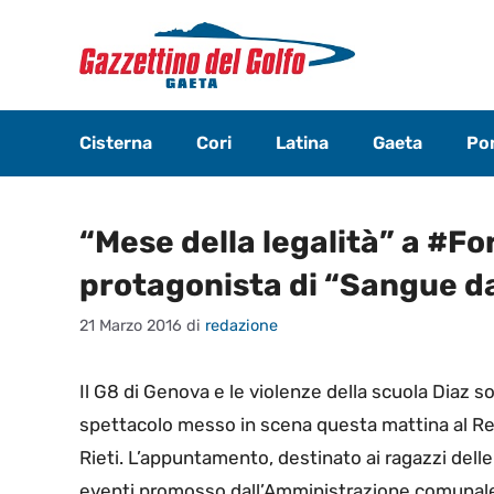
Vai
al
contenuto
Cisterna
Cori
Latina
Gaeta
Pon
“Mese della legalità” a #Fo
protagonista di “Sangue d
21 Marzo 2016
di
redazione
Il G8 di Genova e le violenze della scuola Diaz s
spettacolo messo in scena questa mattina al Rem
Rieti. L’appuntamento, destinato ai ragazzi delle s
eventi promosso dall’Amministrazione comunale pe