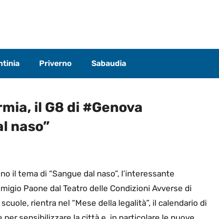
tinia
Priverno
Sabaudia
rmia, il G8 di #Genova
al naso”
ono il tema di “Sangue dal naso”, l’interessante
igio Paone dal Teatro delle Condizioni Avverse di
cuole, rientra nel “Mese della legalità”, il calendario di
r sensibilizzare la città e, in particolare le nuove