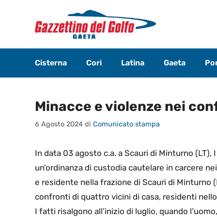
Vai
al
contenuto
Cisterna
Cori
Latina
Gaeta
Pon
Minacce e violenze nei conf
6 Agosto 2024
di
Comunicato stampa
In data 03 agosto c.a. a Scauri di Minturno (LT), 
un’ordinanza di custodia cautelare in carcere nei
e residente nella frazione di Scauri di Minturno (
confronti di quattro vicini di casa, residenti ne
I fatti risalgono all’inizio di luglio, quando l’uomo