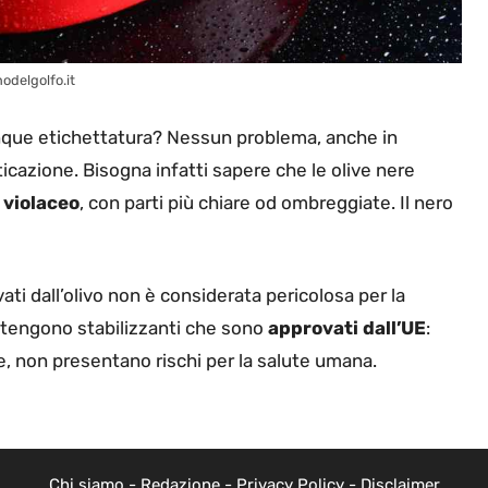
nodelgolfo.it
unque etichettatura? Nessun problema, anche in
ticazione. Bisogna infatti sapere che le olive nere
 violaceo
, con parti più chiare od ombreggiate. Il nero
ivati dall’olivo non è considerata pericolosa per la
ntengono stabilizzanti che sono
approvati dall’UE
:
te, non presentano rischi per la salute umana.
Chi siamo
-
Redazione
-
Privacy Policy
-
Disclaimer