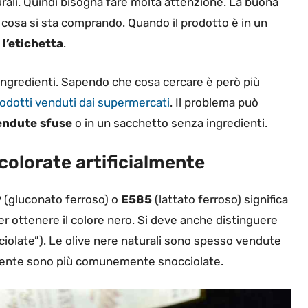
turali. Quindi bisogna fare molta attenzione. La buona
e cosa si sta comprando. Quando il prodotto è in un
 l’etichetta
.
 ingredienti. Sapendo che cosa cercare è però più
odotti venduti dai supermercati
. Il problema può
endute sfuse
o in un sacchetto senza ingredienti.
 colorate artificialmente
9
(gluconato ferroso) o
E585
(lattato ferroso) significa
r ottenere il colore nero. Si deve anche distinguere
ciolate”). Le olive nere naturali sono spesso vendute
amente sono più comunemente snocciolate.