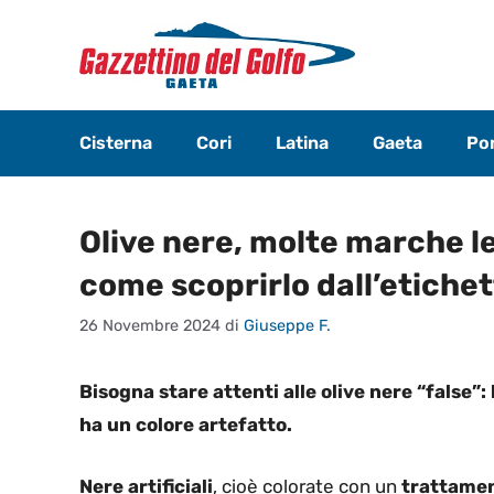
Vai
al
contenuto
Cisterna
Cori
Latina
Gaeta
Pon
Olive nere, molte marche le
come scoprirlo dall’etiche
26 Novembre 2024
di
Giuseppe F.
Bisogna stare attenti alle olive nere “false”:
ha un colore artefatto.
Nere artificiali
, cioè colorate con un
trattamen