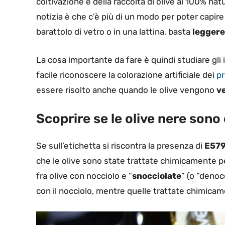
coltivazione e della raccolta di olive al 100% na
notizia è che c’è più di un modo per poter capir
barattolo di vetro o in una lattina, basta
leggere
La cosa importante da fare è quindi studiare gli
facile riconoscere la colorazione artificiale dei
pr
essere risolto anche quando le olive vengono
v
Scoprire se le olive nere sono
Se sull’etichetta si riscontra la presenza di
E57
che le olive sono state trattate chimicamente pe
fra olive con nocciolo e “
snocciolate
” (o “denoc
con il nocciolo, mentre quelle trattate chimic