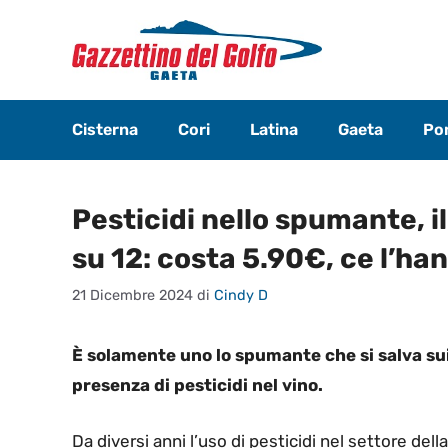
Vai
al
contenuto
Cisterna
Cori
Latina
Gaeta
Pon
Pesticidi nello spumante, il
su 12: costa 5.90€, ce l’ha
21 Dicembre 2024
di
Cindy D
È solamente uno lo spumante che si salva sui
presenza di pesticidi nel vino.
Da diversi anni l’uso di pesticidi nel settore dell