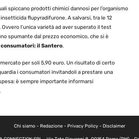
i quali spiccano prodotti chimici dannosi per l’organismo
insetticida flupyradifurone. A salvarsi, tra le 12
Ovvero l’unica varietà ad aver superato il test
i uno spumante dal prezzo economico, che si è
i consumatori: il Santero
.
ercato per soli 5,90 euro. Un risultato di certo
uardia i consumatori invitandoli a prestare una
 spesa: è sempre importante informarsi
.
Chi siamo
-
Redazione
-
Privacy Policy
-
Disclaimer
EVA CONNECTION SRL - Via Tata Giovanni 8, 00154 Roma (RM) - Cod