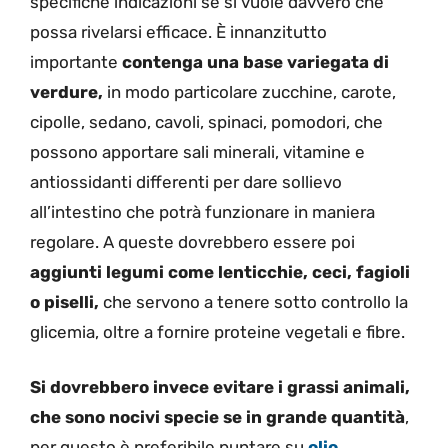
specifiche indicazioni se si vuole davvero che
possa rivelarsi efficace. È innanzitutto
importante
contenga una base variegata di
verdure,
in modo particolare zucchine, carote,
cipolle, sedano, cavoli, spinaci, pomodori, che
possono apportare sali minerali, vitamine e
antiossidanti differenti per dare sollievo
all’intestino che potrà funzionare in maniera
regolare. A queste dovrebbero essere poi
aggiunti legumi come lenticchie, ceci, fagioli
o piselli,
che servono a tenere sotto controllo la
glicemia, oltre a fornire proteine ​​vegetali e fibre.
Si dovrebbero invece evitare i grassi animali,
che sono nocivi specie se in grande quantità
,
per questo è preferibile puntare su
olio