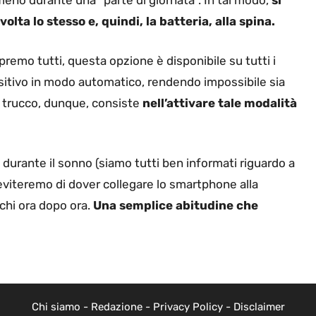
meno durante una “parte di giornata”. In tal modo,
si
lta lo stesso e, quindi, la batteria, alla spina.
remo tutti, questa opzione è disponibile su tutti i
positivo in modo automatico, rendendo impossibile sia
Il trucco, dunque, consiste
nell’attivare tale modalità
durante il sonno (siamo tutti ben informati riguardo a
eviteremo di dover collegare lo smartphone alla
ichi ora dopo ora.
Una semplice abitudine che
Chi siamo
-
Redazione
-
Privacy Policy
-
Disclaimer