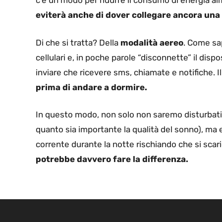
c’è un modo per ridurre il consumo di energia al
eviterà anche di dover collegare ancora una vo
Di che si tratta? Della
modalità aereo
. Come sap
cellulari e, in poche parole “disconnette” il dis
inviare che ricevere sms, chiamate e notifiche. 
prima di andare a dormire.
In questo modo, non solo non saremo disturbati 
quanto sia importante la qualità del sonno), ma 
corrente durante la notte rischiando che si scar
potrebbe davvero fare la differenza.