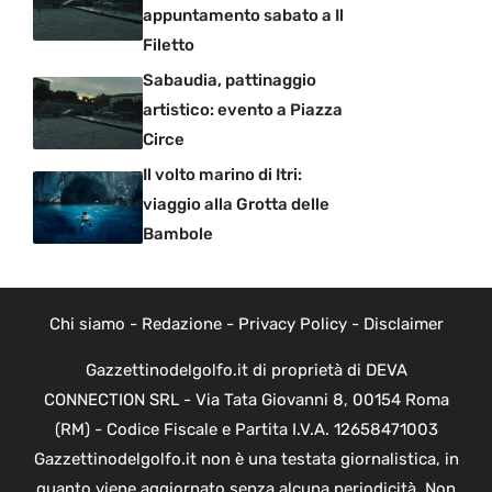
appuntamento sabato a Il
Filetto
Sabaudia, pattinaggio
artistico: evento a Piazza
Circe
Il volto marino di Itri:
viaggio alla Grotta delle
Bambole
Chi siamo
-
Redazione
-
Privacy Policy
-
Disclaimer
Gazzettinodelgolfo.it di proprietà di DEVA
CONNECTION SRL - Via Tata Giovanni 8, 00154 Roma
(RM) - Codice Fiscale e Partita I.V.A. 12658471003
Gazzettinodelgolfo.it non è una testata giornalistica, in
quanto viene aggiornato senza alcuna periodicità. Non