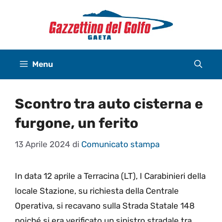
Vai
al
contenuto
Menu
Scontro tra auto cisterna e
furgone, un ferito
13 Aprile 2024
di
Comunicato stampa
In data 12 aprile a Terracina (LT), I Carabinieri della
locale Stazione, su richiesta della Centrale
Operativa, si recavano sulla Strada Statale 148
poiché si era verificato un sinistro stradale tra