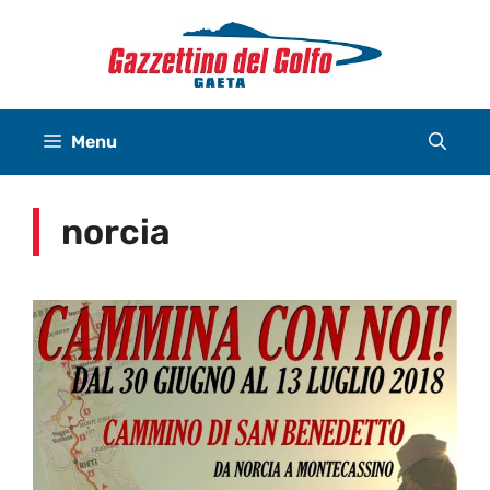
Vai
al
contenuto
Menu
norcia