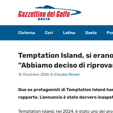
Vai
al
contenuto
Cisterna
Cori
Latina
Gaeta
Pon
Temptation Island, si erano 
“Abbiamo deciso di riprova
15 Dicembre 2024
di
Claudia Perseli
Due ex protagonisti di Temptation Island han
rapporto. L’annuncio è stato davvero inaspe
Temptation Island, nel 2024, è stato uno dei prog