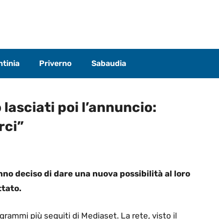
tinia
Priverno
Sabaudia
lasciati poi l’annuncio:
rci”
no deciso di dare una nuova possibilità al loro
ttato.
rammi più seguiti di Mediaset. La rete, visto il