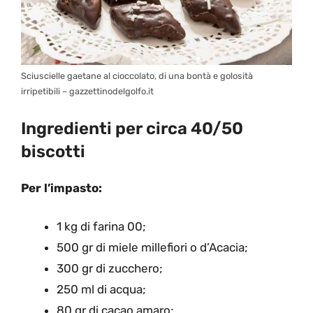
Sciuscielle gaetane al cioccolato, di una bontà e golosità
irripetibili – gazzettinodelgolfo.it
Ingredienti per circa 40/50
biscotti
Per l’impasto:
1 kg di farina 00;
500 gr di miele millefiori o d’Acacia;
300 gr di zucchero;
250 ml di acqua;
80 gr di cacao amaro;