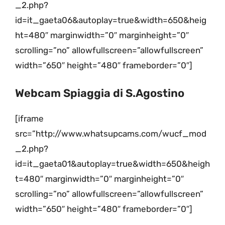
_2.php?
id=it_gaeta06&autoplay=true&width=650&heig
ht=480″ marginwidth=”0″ marginheight=”0″
scrolling=”no” allowfullscreen=”allowfullscreen”
width=”650″ height=”480″ frameborder=”0″]
Webcam Spiaggia di S.Agostino
[iframe
src=”http://www.whatsupcams.com/wucf_mod
_2.php?
id=it_gaeta01&autoplay=true&width=650&heigh
t=480″ marginwidth=”0″ marginheight=”0″
scrolling=”no” allowfullscreen=”allowfullscreen”
width=”650″ height=”480″ frameborder=”0″]