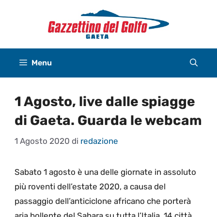
Vai
al
contenuto
Menu
1 Agosto, live dalle spiagge
di Gaeta. Guarda le webcam
1 Agosto 2020
di
redazione
Sabato 1 agosto è una delle giornate in assoluto
più roventi dell’estate 2020, a causa del
passaggio dell’anticiclone africano che porterà
aria bollente del Sahara su tutta l’Italia. 14 città