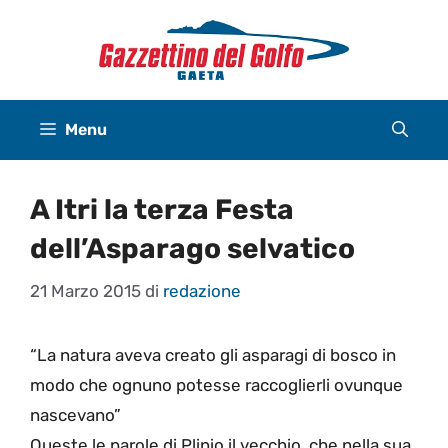
Vai
al
contenuto
Menu
A Itri la terza Festa
dell’Asparago selvatico
21 Marzo 2015
di
redazione
“La natura aveva creato gli asparagi di bosco in
modo che ognuno potesse raccoglierli ovunque
nascevano”
Queste le parole di Plinio il vecchio, che nella sua