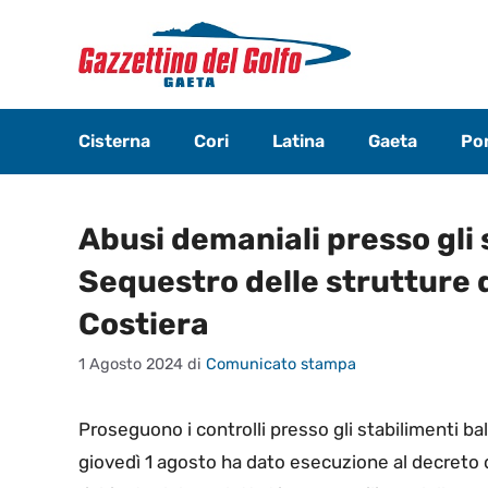
Vai
al
contenuto
Cisterna
Cori
Latina
Gaeta
Pon
Abusi demaniali presso gli 
Sequestro delle strutture 
Costiera
1 Agosto 2024
di
Comunicato stampa
Proseguono i controlli presso gli stabilimenti ba
giovedì 1 agosto ha dato esecuzione al decreto d