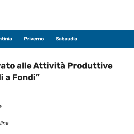
tinia
Priverno
Sabaudia
rato alle Attività Produttive
i a Fondi”
e
line