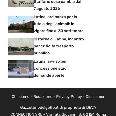
Staffaro: cosa cambia dal
7 agosto 2026
Latina, ordinanza per la
tutela degli animali: in
vigore fino al 30 settembre
Cisterna di Latina, incontro
per criticità trasporto
pubblico
Latina, avviso per
concessione stadi:
domande aperte
Chi siamo
-
Redazione
-
Privacy Policy
-
Disclaimer
Gazzettinodelgolfo.it di proprietà di DEVA
CONNECTION SRL - Via Tata Giovanni 8, 00154 Roma