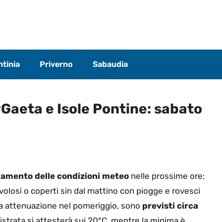
tinia
Priverno
Sabaudia
#Gaeta e Isole Pontine: sabato
amento delle condizioni meteo
nelle prossime ore:
volosi o coperti sin dal mattino con piogge e rovesci
ea attenuazione nel pomeriggio, sono
previsti circa
strata si attesterà sui 20°C, mentre la minima è