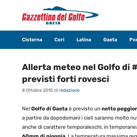
Vai
al
contenuto
Cisterna
Cori
Latina
Gaeta
Pon
Allerta meteo nel Golfo di 
previsti forti rovesci
8 Ottobre 2015
di
redazione
Nel
Golfo di Gaeta
è previsto un
netto
peggior
a partire da dopodomani i cieli saranno molto nu
anche di carattere temporaleschi, in temporan
60mm di pioggia
. La temperatura massima regi