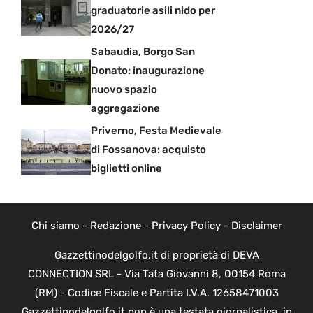
graduatorie asili nido per
2026/27
Sabaudia, Borgo San
Donato: inaugurazione
nuovo spazio
aggregazione
Priverno, Festa Medievale
di Fossanova: acquisto
biglietti online
Chi siamo
-
Redazione
-
Privacy Policy
-
Disclaimer
Gazzettinodelgolfo.it di proprietà di DEVA
CONNECTION SRL - Via Tata Giovanni 8, 00154 Roma
(RM) - Codice Fiscale e Partita I.V.A. 12658471003
Gazzettinodelgolfo.it non è una testata giornalistica, in