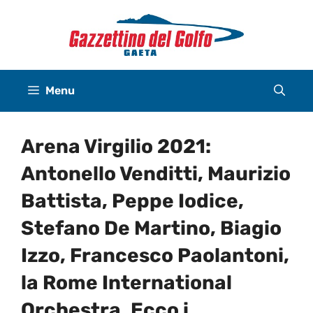
Vai
al
contenuto
Menu
Arena Virgilio 2021:
Antonello Venditti, Maurizio
Battista, Peppe Iodice,
Stefano De Martino, Biagio
Izzo, Francesco Paolantoni,
la Rome International
Orchestra. Ecco i