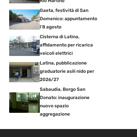
Rio Martino
Gaeta, festività di San
Domenico: appuntamento
l’8 agosto
Cisterna di Latina,
affidamento per ricarica
veicoli elettrici
Latina, pubblicazione
graduatorie asili nido per
2026/27
Sabaudia, Borgo San
Donato: inaugurazione
nuovo spazio
aggregazione