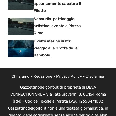
appuntamento sabato a Il
Filetto
Sabaudia, pattinaggio
artistico: evento a Piazza
Circe
Il volto marino di Itri:
viaggio alla Grotta delle
Bambole
Chi siamo
-
Redazione
-
Privacy Policy
-
Disclaimer
Gazzettinodelgolfo.it di proprietà di DEVA
CONNECTION SRL - Via Tata Giovanni 8, 00154 Roma
(RM) - Codice Fiscale e Partita I.V.A. 12658471003
Gazzettinodelgolfo.it non è una testata giornalistica, in
quanto viene aggiornato senza alcuna periodicità. Non