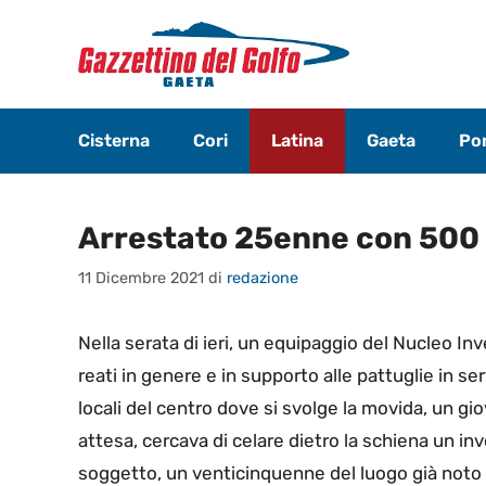
Vai
al
contenuto
Cisterna
Cori
Latina
Gaeta
Pon
Arrestato 25enne con 500
11 Dicembre 2021
di
redazione
Nella serata di ieri, un equipaggio del Nucleo Inv
reati in genere e in supporto alle pattuglie in ser
locali del centro dove si svolge la movida, un g
attesa, cercava di celare dietro la schiena un in
soggetto, un venticinquenne del luogo già noto 