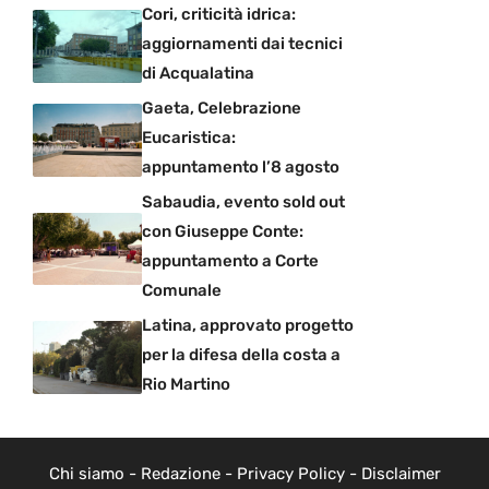
Cori, criticità idrica:
aggiornamenti dai tecnici
di Acqualatina
Gaeta, Celebrazione
Eucaristica:
appuntamento l’8 agosto
Sabaudia, evento sold out
con Giuseppe Conte:
appuntamento a Corte
Comunale
Latina, approvato progetto
per la difesa della costa a
Rio Martino
Chi siamo
-
Redazione
-
Privacy Policy
-
Disclaimer