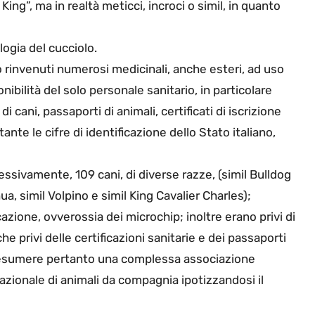
ing”, ma in realtà meticci, incroci o simil, in quanto
ogia del cucciolo.
ono rinvenuti numerosi medicinali, anche esteri, ad uso
ibilità del solo personale sanitario, in particolare
di cani, passaporti di animali, certificati di iscrizione
ante le cifre di identificazione dello Stato italiano,
lessivamente, 109 cani, di diverse razze, (simil Bulldog
a, simil Volpino e simil King Cavalier Charles);
cazione, ovverossia dei microchip; inoltre erano privi di
he privi delle certificazioni sanitarie e dei passaporti
 presumere pertanto una complessa associazione
o nazionale di animali da compagnia ipotizzandosi il