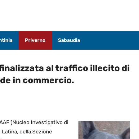
tinia
Priverno
Sabaudia
nalizzata al traffico illecito di
ode in commercio.
IPAAF (Nucleo Investigativo di
 Latina, della Sezione