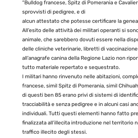
“Bulldog francese, Spitz di Pomerania e Cavalier K
sprovvisti di pedigree, e di
alcun attestato che potesse certificare la geneal
All’esito delle attività dei militari operanti si s
animale, che sarebbero dovuti essere nella dispon
delle cliniche veterinarie, libretti di vaccinazione 
all’anagrafe canina della Regione Lazio non riport
tutto materiale repertato e sequestrato.
I militari hanno rinvenuto nelle abitazioni, comp
francese, simil Spitz di Pomerania, simil Chihuahu
di questi ben 85 erano privi di sistemi di identifi
tracciabilità e senza pedigree e in alcuni casi anc
individuali. Tutti questi elementi hanno fatto
finalizzata all’illecita introduzione nel territori
traffico illecito degli stessi.