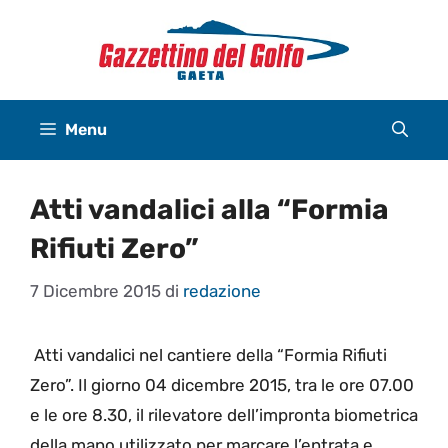
Vai
al
contenuto
Menu
Atti vandalici alla “Formia
Rifiuti Zero”
7 Dicembre 2015
di
redazione
Atti vandalici nel cantiere della “Formia Rifiuti
Zero”. Il giorno 04 dicembre 2015, tra le ore 07.00
e le ore 8.30, il rilevatore dell’impronta biometrica
della mano utilizzato per marcare l’entrata e