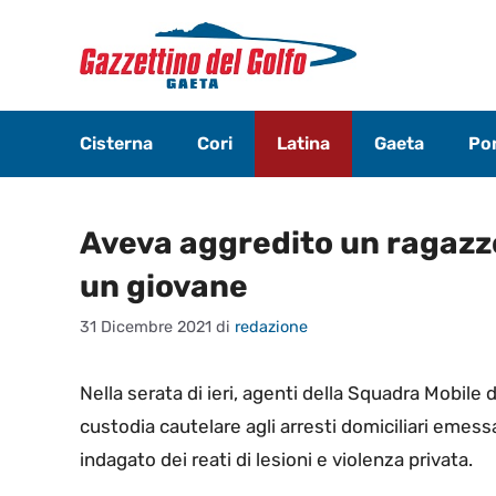
Vai
al
contenuto
Cisterna
Cori
Latina
Gaeta
Pon
Aveva aggredito un ragazzo 
un giovane
31 Dicembre 2021
di
redazione
Nella serata di ieri, agenti della Squadra Mobile
custodia cautelare agli arresti domiciliari emessa
indagato dei reati di lesioni e violenza privata.