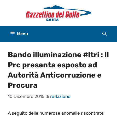
Vai
al
contenuto
Menu
Bando illuminazione #Itri : Il
Prc presenta esposto ad
Autorità Anticorruzione e
Procura
10 Dicembre 2015
di
redazione
A seguito delle numerose anomalie riscontrate