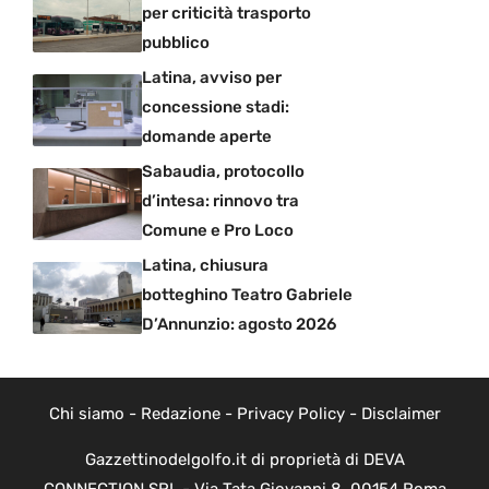
per criticità trasporto
pubblico
Latina, avviso per
concessione stadi:
domande aperte
Sabaudia, protocollo
d’intesa: rinnovo tra
Comune e Pro Loco
Latina, chiusura
botteghino Teatro Gabriele
D’Annunzio: agosto 2026
Chi siamo
-
Redazione
-
Privacy Policy
-
Disclaimer
Gazzettinodelgolfo.it di proprietà di DEVA
CONNECTION SRL - Via Tata Giovanni 8, 00154 Roma