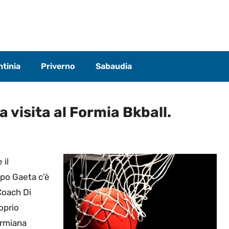
tinia
Priverno
Sabaudia
 visita al Formia Bkball.
 il
apo Gaeta c’è
 Coach Di
oprio
ormiana