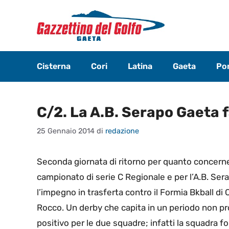
Vai
al
contenuto
Cisterna
Cori
Latina
Gaeta
Pon
C/2. La A.B. Serapo Gaeta fa
25 Gennaio 2014
di
redazione
Seconda giornata di ritorno per quanto concerne
campionato di serie C Regionale e per l’A.B. Ser
l’impegno in trasferta contro il Formia Bkball di
Rocco. Un derby che capita in un periodo non pr
positivo per le due squadre; infatti la squadra f