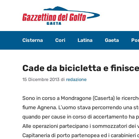
Vai
al
contenuto
Cisterna
Cori
Latina
Gaeta
Pon
Cade da bicicletta e finisc
15 Dicembre 2013
di
redazione
Sono in corso a Mondragone (Caserta) le ricerc
fiume Agnena. L’uomo stava percorrendo una stra
quando per cause in corso di accertamento ha pe
Alle operazioni partecipano i sommozzatori dei vi
Capitaneria di porto partenopea ed i carabinier