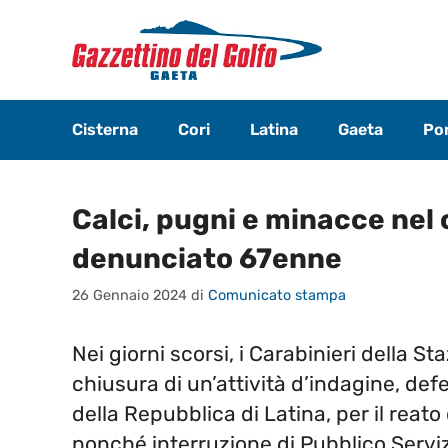
Vai
al
contenuto
Cisterna
Cori
Latina
Gaeta
Pon
Calci, pugni e minacce nel 
denunciato 67enne
26 Gennaio 2024
di
Comunicato stampa
Nei giorni scorsi,
i Carabinieri
della St
chiusura di un’attività d’indagine, defer
della
R
epubblica di
L
atina, per il reat
nonché interruzione di Pubblico Servizi