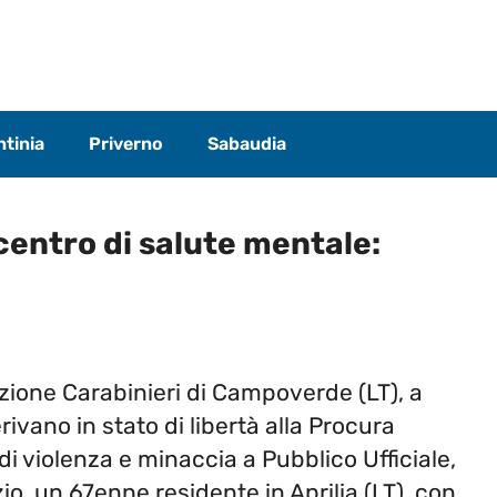
tinia
Priverno
Sabaudia
centro di salute mentale:
azione Carabinieri di Campoverde (LT), a
ivano in stato di libertà alla
P
rocura
o di violenza e minaccia a
P
ubblico Ufficiale,
o, un 67enne residente in Aprilia (LT), con