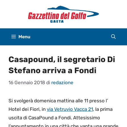
Vai
al
contenuto
Menu
Casapound, il segretario Di
Stefano arriva a Fondi
16 Gennaio 2018
di
redazione
Si svolgerà domenica mattina alle 11 presso l’
Hotel dei Fiori, in
via Vetruvio Vacca 21
, la prima
uscita di CasaPound a Fondi. Attesissimo
l’appuntamento in una città che vanta una grande